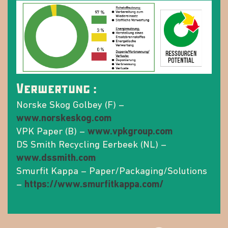
Verwertung :
Norske Skog Golbey (F) –
www.norskeskog.com
VPK Paper (B) –
www.vpkgroup.com
DS Smith Recycling Eerbeek (NL) –
www.dssmith.com
Smurfit Kappa – Paper/Packaging/Solutions
–
https://www.smurfitkappa.com/