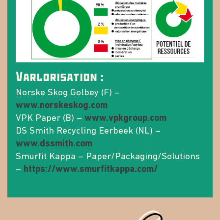
Varlorisation :
Norske Skog Golbey (F) –
www.norskeskog.com
VPK Paper (B) –
www.vpkgroup.com
DS Smith Recycling Eerbeek (NL) –
www.dssmith.com
Smurfit Kappa – Paper/Packaging/Solutions
–
https://www.smurfitkappa.com/